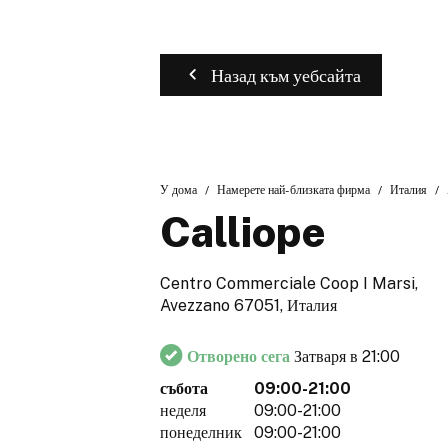
Назад към уебсайта
У дома
Намерете най-близката фирма
Италия
Calliope
Centro Commerciale Coop I Marsi,
Avezzano 67051, Италия
Отворено сега
Затваря в 21:00
събота
09:00-21:00
неделя
09:00-21:00
понеделник
09:00-21:00