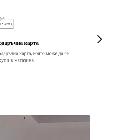
одаръчна карта
Fidelity
даръчна карта, която може да се
Повече предимств
купи в магазина