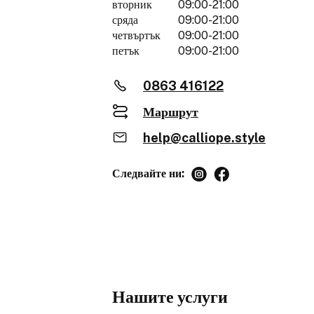
вторник
09:00-21:00
сряда
09:00-21:00
четвъртък
09:00-21:00
петък
09:00-21:00
0863 416122
Маршрут
help@calliope.style
Следвайте ни:
Нашите услуги