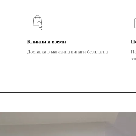
Кликни и вземи
П
Доставка в магазина винаги безплатна
По
за