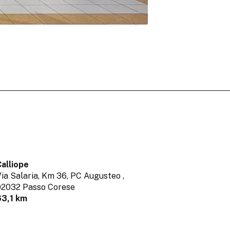
alliope
ia Salaria, Km 36, PC Augusteo ,
02032 Passo Corese
63,1 km