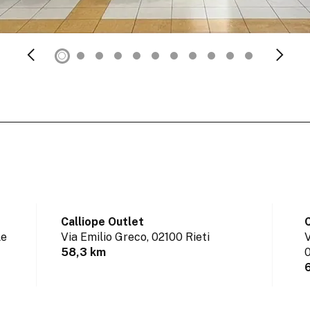
Calliope Outlet
C
Le
Via Emilio Greco,
02100 Rieti
V
58,3 km