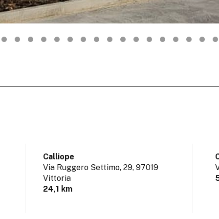
Calliope
C
Via Ruggero Settimo, 29,
97019
V
Vittoria
24,1 km