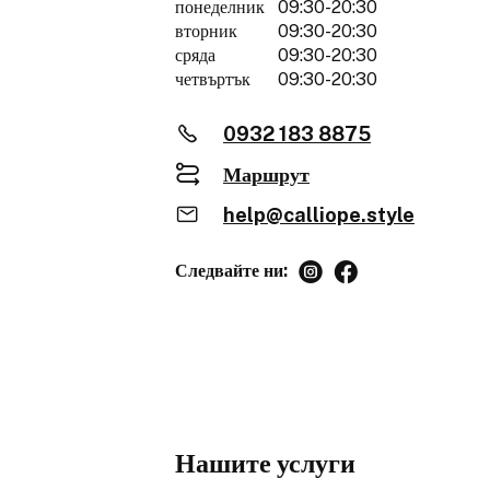
понеделник
09:30-20:30
вторник
09:30-20:30
сряда
09:30-20:30
четвъртък
09:30-20:30
0932 183 8875
Маршрут
help@calliope.style
Следвайте ни:
Нашите услуги