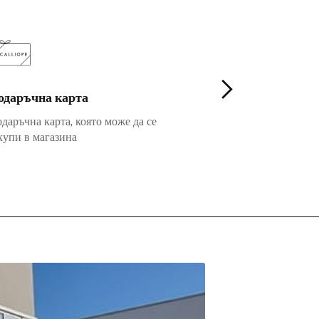
одаръчна карта
Fidelity
даръчна карта, която може да се
Повече предимств
купи в магазина