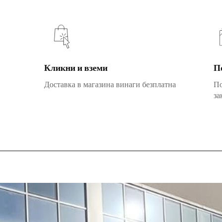
Кликни и вземи
П
Доставка в магазина винаги безплатна
По
за