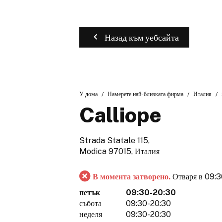
Назад към уебсайта
У дома
Намерете най-близката фирма
Италия
Calliope
Strada Statale 115,
Modica 97015, Италия
В момента затворено.
Отваря в 09:
петък
09:30-20:30
събота
09:30-20:30
неделя
09:30-20:30