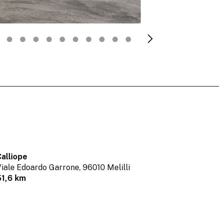
alliope
iale Edoardo Garrone,
96010 Melilli
51,6 km