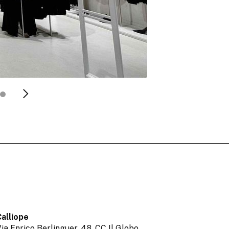
alliope
ia Enrico Berlinguer, 48, CC Il Globo,