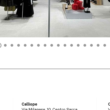
Calliope
C
Via Milanese, 10, Centro Sarca,
V