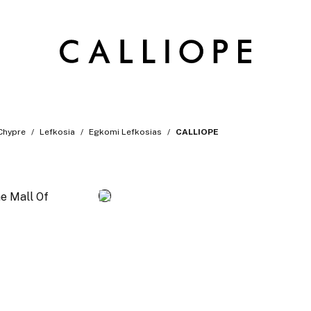
Chypre
Lefkosia
Egkomi Lefkosias
CALLIOPE
e Mall Of