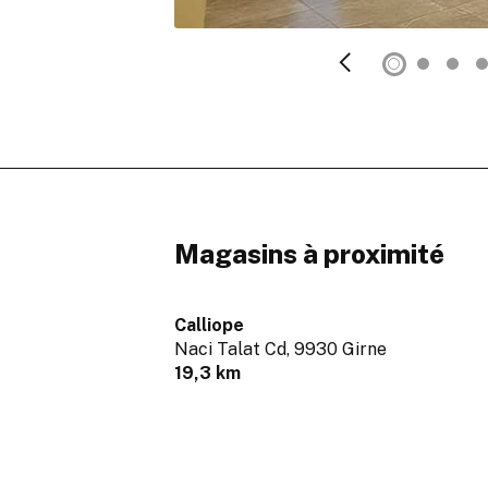
Magasins à proximité
Calliope
Naci Talat Cd,
9930 Girne
19,3 km