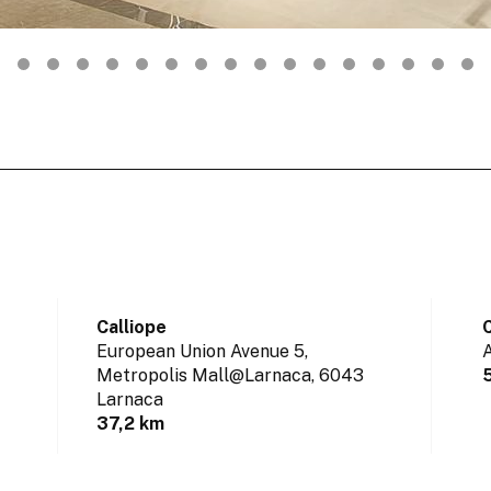
Calliope
C
European Union Avenue 5,
A
Metropolis Mall@Larnaca,
6043
Larnaca
37,2 km