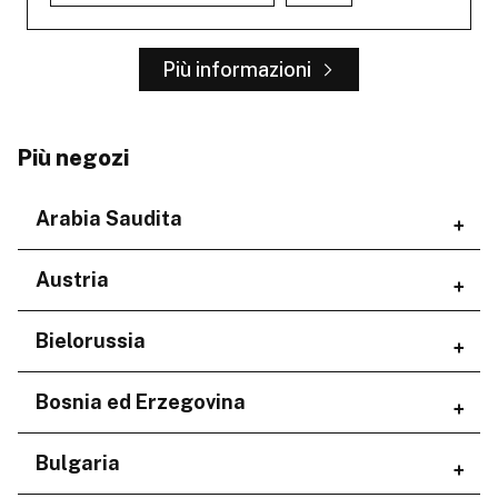
Più informazioni
Più negozi
Arabia Saudita
Regioni
Austria
'Asir
Regioni
Bielorussia
Aseer Province
Jazan Province
Niederösterreich
Regioni
Bosnia ed Erzegovina
Makkah Province
Riyadh Province
Minskaja voblasć
مكة المكرمة
Regioni
Bulgaria