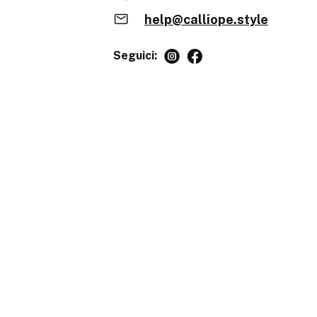
help@calliope.style
Seguici: