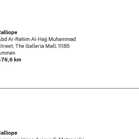
alliope
Abd Ar-Rahim Al-Hajj Muhammad
treet, The Galleria Mall,
11185
Amman
476,6 km
alliope