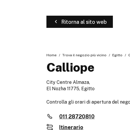
Ritorna al sito web
Home
Trova il negozio più vicino
Egitto
Calliope
City Centre Almaza,
El Nozha 11775, Egitto
Controlla gli orari di apertura del neg
011 28720810
Itinerario