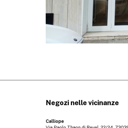
Negozi nelle vicinanze
Calliope
Via Paolo Thaon di Revel, 22/24,
7303