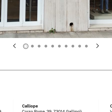
Calliope
C
9
Corso Roma, 39,
73014 Gallipoli
V