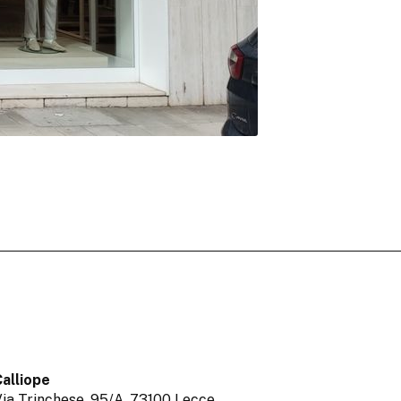
alliope
ia Trinchese, 95/A,
73100 Lecce