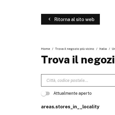
Ritorna al sito web
Home
Trova il negozio più vicino
Italia
U
Trova il negozi
Attualmente aperto
areas.stores_in__locality