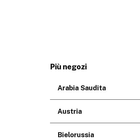
Più negozi
Arabia Saudita
Regioni
Austria
'Asir
Makkah Province
Regioni
Bielorussia