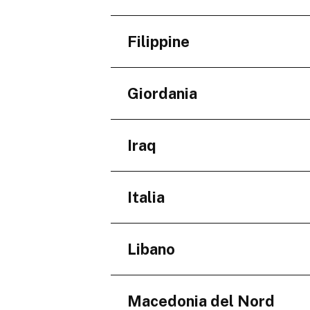
Giza Governorate
Regioni
Filippine
Dubai
Regioni
Giordania
Central Visayas
Regioni
Iraq
Amman Governorate
Regioni
Italia
Baghdad Governorate
Regioni
Libano
Abruzzo
Campania
Regioni
Macedonia del Nord