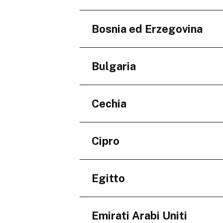
Niederösterreich
Regioni
Bosnia ed Erzegovina
Minskaja voblasć
Regioni
Bulgaria
Federacija Bosne i Her
Regioni
Cechia
Burgas
Varna
Regioni
Cipro
Jihomoravský kraj
Regioni
Egitto
Larnaka
Regioni
Emirati Arabi Uniti