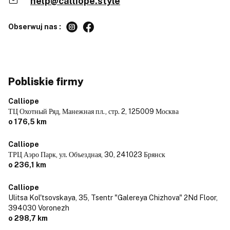
help@calliope.style
Obserwuj nas :
Pobliskie firmy
Calliope
ТЦ Охотный Ряд, Манежная пл., стр. 2,
125009 Москва
o 176,5 km
Calliope
ТРЦ Аэро Парк, ул. Объездная, 30,
241023 Брянск
o 236,1 km
Calliope
Ulitsa Kol'tsovskaya, 35, Tsentr "Galereya Chizhova" 2Nd Floor,
394030 Voronezh
o 298,7 km