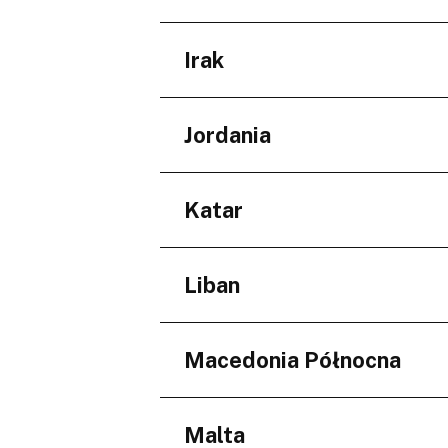
Giza Governorate
Regiony
Irak
Central Visayas
Regiony
Jordania
Baghdad Governorate
Regiony
Katar
Amman Governorate
Regiony
Liban
بلدية الريان
Regiony
Macedonia Północna
Jabal Lubnan
Regiony
Malta