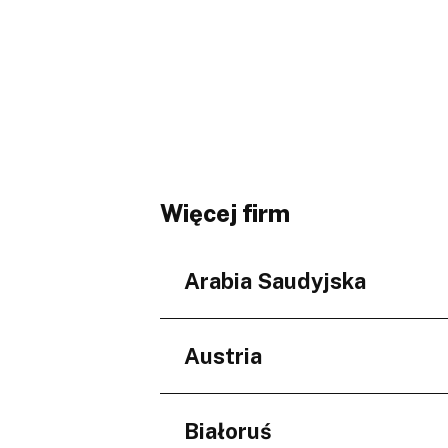
Więcej firm
Arabia Saudyjska
Regiony
Austria
Prowincja Asir
Makkah Province
Regiony
Białoruś