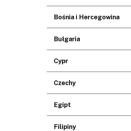
Niederösterreich
Regiony
Bośnia i Hercegowina
Minskaja voblasć
Regiony
Bułgaria
Federacija Bosne i Her
Regiony
Cypr
Burgas
Varna
Regiony
Czechy
Larnaka
Regiony
Egipt
Jihomoravský kraj
Regiony
Filipiny