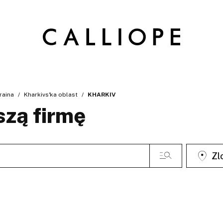
raina
Kharkivs'ka oblast
KHARKIV
szą firmę
Zl