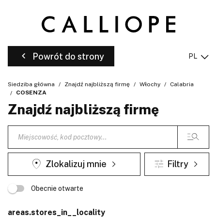
Powrót do strony
PL
Siedziba główna
Znajdź najbliższą firmę
Włochy
Calabria
COSENZA
Znajdź najbliższą firmę
Zlokalizuj mnie
Filtry
Obecnie otwarte
areas.stores_in__locality