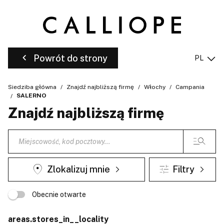
Powrót do strony
PL
Siedziba główna
Znajdź najbliższą firmę
Włochy
Campania
SALERNO
Znajdź najbliższą firmę
Zlokalizuj mnie
Filtry
Obecnie otwarte
areas.stores_in__locality