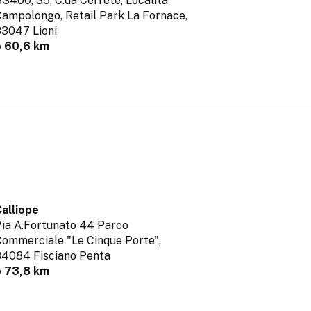
S400, 35, C.da Cerrete, Località
ampolongo, Retail Park La Fornace,
3047 Lioni
o 60,6 km
alliope
ia A.Fortunato 44 Parco
ommerciale "Le Cinque Porte",
4084 Fisciano Penta
o 73,8 km