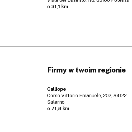
Viale del Basento, 118,
85100 Potenza
o 31,1 km
Firmy w twoim regionie
Calliope
Corso Vittorio Emanuele, 202,
84122
Salerno
o 71,8 km