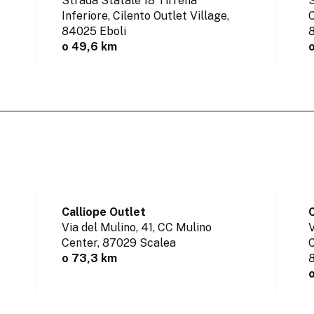
Strada Statale 18 Tirrena
S
Inferiore, Cilento Outlet Village,
C
84025 Eboli
8
o 49,6 km
Calliope Outlet
C
Via del Mulino, 41, CC Mulino
V
Center,
87029 Scalea
C
o 73,3 km
8