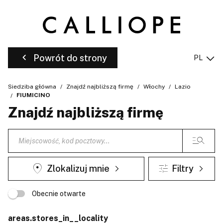
Powrót do strony
PL
Siedziba główna
Znajdź najbliższą firmę
Włochy
Lazio
FIUMICINO
Znajdź najbliższą firmę
Zlokalizuj mnie
Filtry
Obecnie otwarte
areas.stores_in__locality