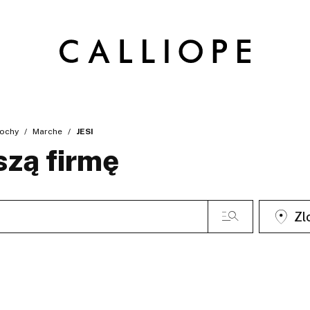
ochy
Marche
JESI
szą firmę
Zl