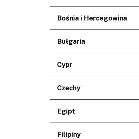
Niederösterreich
Regiony
Bośnia i Hercegowina
Minskaja voblasć
Regiony
Bułgaria
Federacija Bosne i Her
Regiony
Cypr
Burgas
Varna
Regiony
Czechy
Larnaka
Regiony
Egipt
Jihomoravský kraj
Regiony
Filipiny