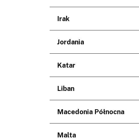
Giza Governorate
Regiony
Irak
Central Visayas
Regiony
Jordania
Baghdad Governorate
Regiony
Katar
Amman Governorate
Regiony
Liban
بلدية الريان
Regiony
Macedonia Północna
Jabal Lubnan
Regiony
Malta