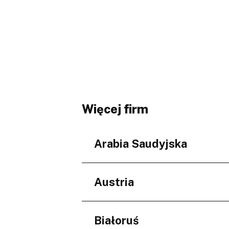
Więcej firm
Arabia Saudyjska
Regiony
Austria
Prowincja Asir
Makkah Province
Regiony
Białoruś