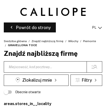
Powrót do strony
PL
Siedziba główna
Znajdź najbliższą firmę
Włochy
Piemonte
GRAVELLONA TOCE
Znajdź najbliższą firmę
Zlokalizuj mnie
Filtry
Obecnie otwarte
areas.stores_in__locality