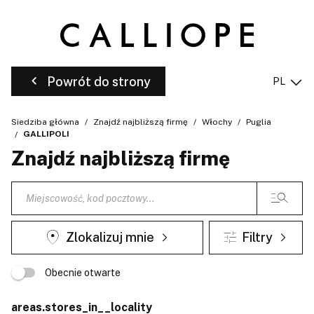
Powrót do strony
PL
Siedziba główna
Znajdź najbliższą firmę
Włochy
Puglia
GALLIPOLI
Znajdź najbliższą firmę
Zlokalizuj mnie
Filtry
Obecnie otwarte
areas.stores_in__locality