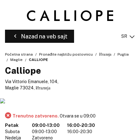
Nazad na veb sajt
SR
Početna strana
Pronađite najbližu poslovnicu
Италија
Puglia
Maglie
CALLIOPE
Calliope
Via Vittorio Emanuele, 104,
Maglie 73024, Италија
Trenutno zatvoreno.
Otvara se u 09:00
Petak
09:00-13:00
16:00-20:30
Subota
09:00-13:00
16:00-20:30
Nedelja
Zatvoreno