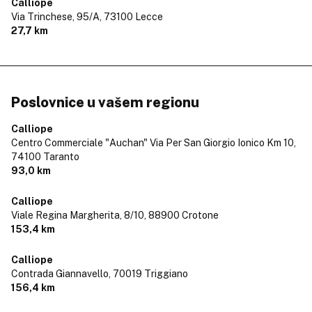
Calliope
Via Trinchese, 95/A,
73100 Lecce
27,7 km
Poslovnice u vašem regionu
Calliope
Centro Commerciale "Auchan" Via Per San Giorgio Ionico Km 10,
74100 Taranto
93,0 km
Calliope
Viale Regina Margherita, 8/10,
88900 Crotone
153,4 km
Calliope
Contrada Giannavello,
70019 Triggiano
156,4 km