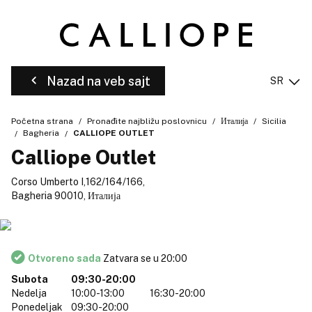
Nazad na veb sajt
SR
Početna strana
Pronađite najbližu poslovnicu
Италија
Sicilia
Bagheria
CALLIOPE OUTLET
Calliope Outlet
Corso Umberto I,162/164/166,
Bagheria 90010, Италија
Otvoreno sada
Zatvara se u 20:00
Subota
09:30-20:00
Nedelja
10:00-13:00
16:30-20:00
Ponedeljak
09:30-20:00