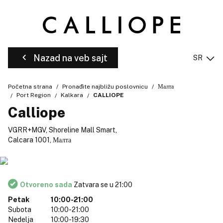
Nazad na veb sajt
SR
Početna strana
Pronađite najbližu poslovnicu
Малта
Port Region
Kalkara
CALLIOPE
Calliope
VGRR+MGV, Shoreline Mall Smart,
Calcara 1001, Малта
Otvoreno sada
Zatvara se u 21:00
Petak
10:00-21:00
Subota
10:00-21:00
Nedelja
10:00-19:30