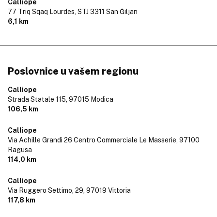
Calliope
77 Triq Sqaq Lourdes,
STJ 3311 San Ġiljan
6,1 km
Poslovnice u vašem regionu
Calliope
Strada Statale 115,
97015 Modica
106,5 km
Calliope
Via Achille Grandi 26 Centro Commerciale Le Masserie,
97100
Ragusa
114,0 km
Calliope
Via Ruggero Settimo, 29,
97019 Vittoria
117,8 km