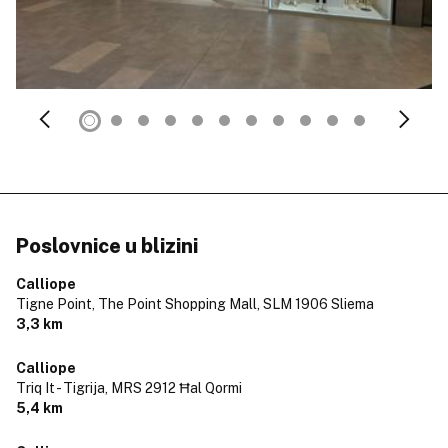
Poslovnice u blizini
Calliope
Tigne Point, The Point Shopping Mall,
SLM 1906 Sliema
3,3 km
Calliope
Triq It - Tigrija,
MRS 2912 Ħal Qormi
5,4 km