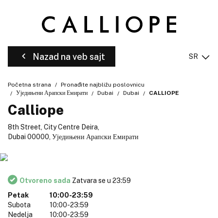
Nazad na veb sajt
SR
Početna strana
Pronađite najbližu poslovnicu
Уједињени Арапски Емирати
Dubai
Dubai
CALLIOPE
Calliope
8th Street, City Centre Deira,
Dubai 00000, Уједињени Арапски Емирати
Otvoreno sada
Zatvara se u 23:59
Petak
10:00-23:59
Subota
10:00-23:59
Nedelja
10:00-23:59