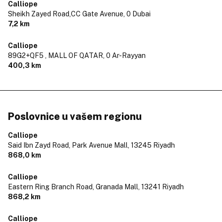
Calliope
Sheikh Zayed Road,CC Gate Avenue,
0 Dubai
7,2 km
Calliope
89G2+QF5 , MALL OF QATAR,
0 Ar-Rayyan
400,3 km
Poslovnice u vašem regionu
Calliope
Said Ibn Zayd Road, Park Avenue Mall,
13245 Riyadh
868,0 km
Calliope
Eastern Ring Branch Road, Granada Mall,
13241 Riyadh
868,2 km
Calliope