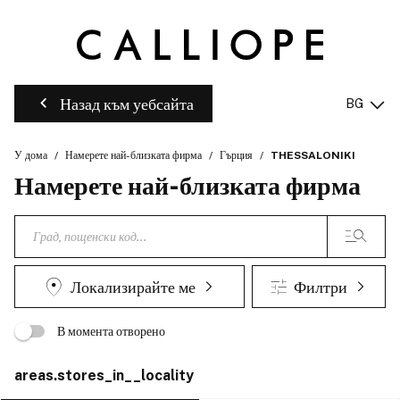
Назад към уебсайта
BG
У дома
Намерете най-близката фирма
Гърция
THESSALONIKI
Намерете най-близката фирма
Локализирайте ме
Филтри
В момента отворено
areas.stores_in__locality