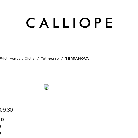
Friuli-Venezia Giulia
Tolmezzo
TERRANOVA
 09:30
30
0
0