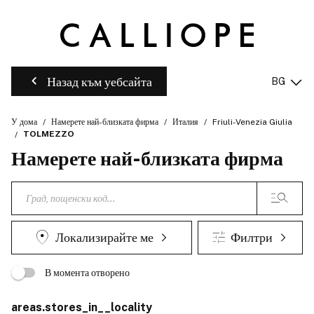
Назад към уебсайта
BG
У дома
Намерете най-близката фирма
Италия
Friuli-Venezia Giulia
TOLMEZZO
Намерете най-близката фирма
Локализирайте ме
Филтри
В момента отворено
areas.stores_in__locality