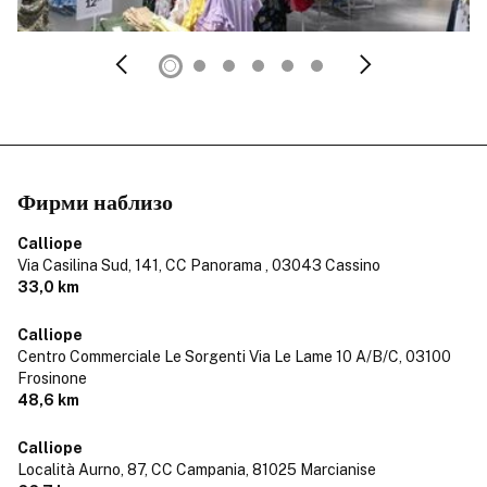
Фирми наблизо
Calliope
Via Casilina Sud, 141, CC Panorama ,
03043 Cassino
33,0 km
Calliope
Centro Commerciale Le Sorgenti Via Le Lame 10 A/B/C,
03100
Frosinone
48,6 km
Calliope
Località Aurno, 87, CC Campania,
81025 Marcianise