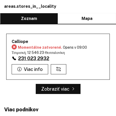
areas.stores_in__locality
Zoznam
Mapa
Calliope
Momentálne zatvorené.
Opens v 09:00
Τσιμισκή, 12 546 23 Θεσσαλονίκη
231 023 2932
Viac info
Zobraziť viac
Viac podnikov