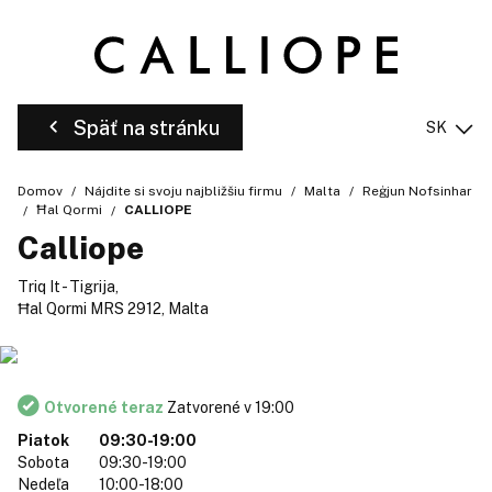
Späť na stránku
SK
Domov
Nájdite si svoju najbližšiu firmu
Malta
Reġjun Nofsinhar
Ħal Qormi
CALLIOPE
Calliope
Triq It - Tigrija,
Ħal Qormi MRS 2912, Malta
Otvorené teraz
Zatvorené v 19:00
Piatok
09:30-19:00
Sobota
09:30-19:00
Nedeľa
10:00-18:00