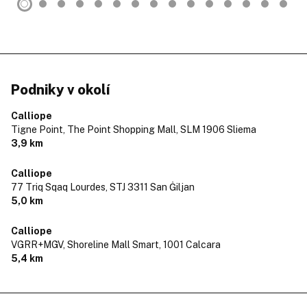
Podniky v okolí
Calliope
Tigne Point, The Point Shopping Mall,
SLM 1906 Sliema
3,9 km
Calliope
77 Triq Sqaq Lourdes,
STJ 3311 San Ġiljan
5,0 km
Calliope
VGRR+MGV, Shoreline Mall Smart,
1001 Calcara
5,4 km