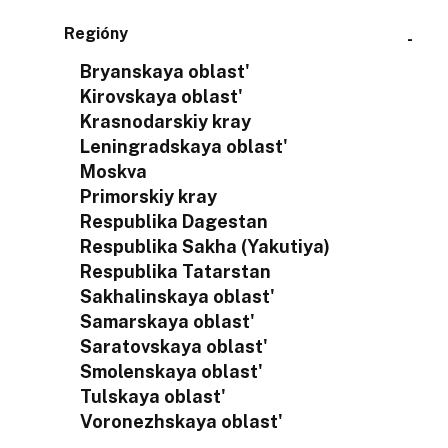
Regióny
Bryanskaya oblast'
Kirovskaya oblast'
Krasnodarskiy kray
Leningradskaya oblast'
Moskva
Primorskiy kray
Respublika Dagestan
Respublika Sakha (Yakutiya)
Respublika Tatarstan
Sakhalinskaya oblast'
Samarskaya oblast'
Saratovskaya oblast'
Smolenskaya oblast'
Tulskaya oblast'
Voronezhskaya oblast'