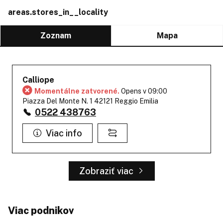
areas.stores_in__locality
Zoznam
Mapa
Calliope
Momentálne zatvorené.
Opens v 09:00
Piazza Del Monte N. 1 42121 Reggio Emilia
0522 438763
Viac info
Zobraziť viac
Viac podnikov