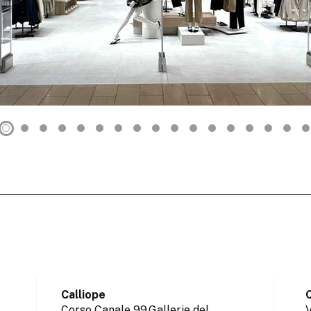
Calliope
C
Corso Canale 99,Gallerie del
V