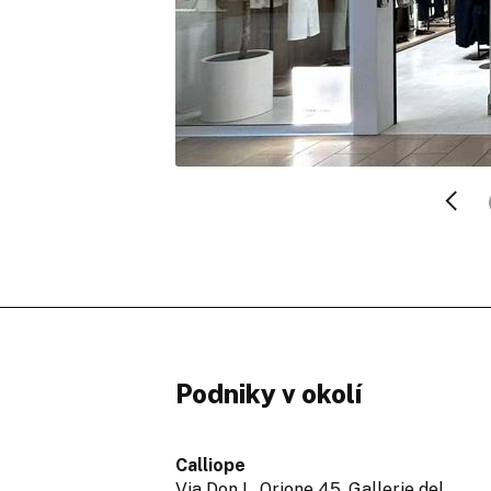
Podniky v okolí
Calliope
Via Don L. Orione 45, Gallerie del