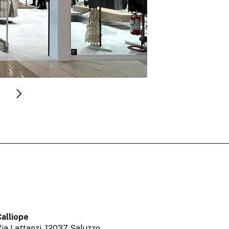
alliope
ia Lattanzi,
12037 Saluzzo