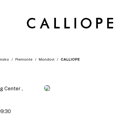
ansko
Piemonte
Mondovì
CALLIOPE
g Center ,
09:30