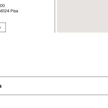
:00
 56124 Pisa
e
:00
stoia
e
a
:00