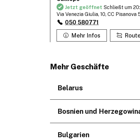
Jetzt geöffnet
Schließt um 20
Via Venezia Giulia, 10, CC Pisanova
050 580771
Mehr Infos
Rout
Calliope
Mehr Geschäfte
Jetzt geöffnet
Schließt um 21
Via Bure Vecchia Nord, 95 51100 Pi
0573 450529
Belarus
Mehr Infos
Rout
Regionen
Bosnien und Herzegowin
Minskaja voblasć
Calliope
Regionen
Bulgarien
Jetzt geöffnet
Schließt um 20