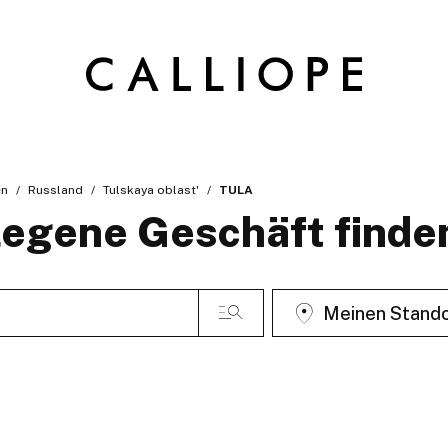
en
Russland
Tulskaya oblast'
TULA
egene Geschäft finde
Meinen Stando